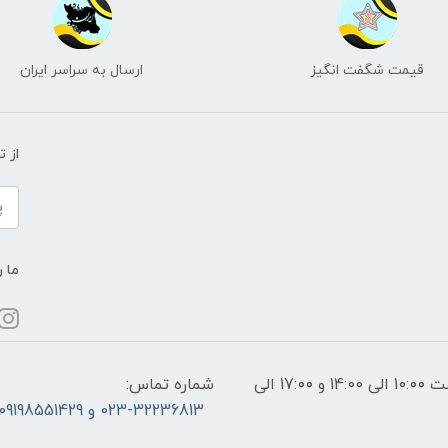
قیمت شگفت انگیز
ارسال به سراسر ایران
از 
ما ر
ساعات پاسخگویی: فقط روزهای غیر تعطیل از ساعت 10:00 الی 14:00 و 17:00 الی
شماره تماس:
023-32236813 و 09198551429