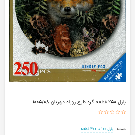
پازل 250 قطعه گرد طرح روباه مهربان 1005/08
دسته :
پازل 100 تا 300 قطعه