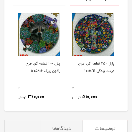
پازل 250 قطعه گرد طرح
پازل 100 قطعه گرد طرح
درخت زندگی 1005/11
راکون زیرک 1005/06
زمستان
0
0
0
360,000
510,000
مان
تومان
تومان
توضیحات
دیدگاه‌ها