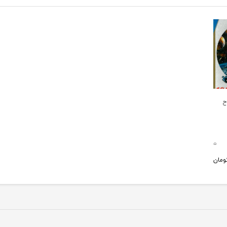
رح
0
ومان