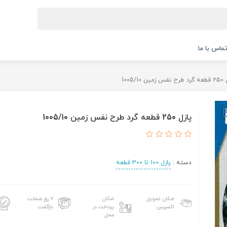
ماس با ما
مین 1005/10
پازل 250 قطعه گرد طرح نفس زمین 1005/10
دسته :
پازل 100 تا 300 قطعه
امکان تحویل
امکان
۷ روز ضمانت
اکسپرس
پرداخت در
بازگشت
محل