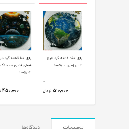
پازل 250 قطعه گرد طرح
پازل 100 قطعه گرد ط
نفس زمین 1005/10
فضای فضای هماهنگ
1005/04
0
450,000
510,000
تومان
ت
توضیحات
دیدگاه‌ها