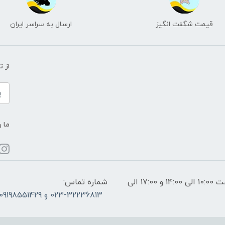
قیمت شگفت انگیز
ارسال به سراسر ایران
از 
ما ر
ساعات پاسخگویی: فقط روزهای غیر تعطیل از ساعت 10:00 الی 14:00 و 17:00 الی
شماره تماس:
023-32236813 و 09198551429