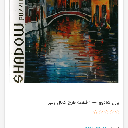
پازل شادوو 1000 قطعه طرح کانال ونیز
دسته :
پازل 1000 قطعه