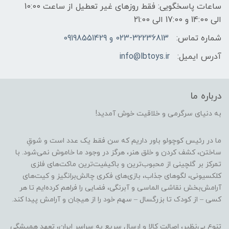
ساعات پاسخگویی: فقط روزهای غیر تعطیل از ساعت 10:00
الی 14:00 و 17:00 الی 21:00
شماره تماس:
023-32236813 و 09198551429
آدرس ایمیل:
info@lbtoys.ir
درباره ما
به دنیای سرگرمی و خلاقیت خوش آمدید!
ما در رئیس کوچولو باور داریم که سن فقط یک عدد است و شوقِ
ساختن، کشف کردن و خلق هنر، هرگز در وجود ما خاموش نمی‌شود. با
تمرکز بر گلچینی از محبوب‌ترین و باکیفیت‌ترین ماکت‌های فلزی
کلکسیونی، لگوهای جذاب، بازی‌های فکری چالش‌برانگیز و کیت‌های
آرامش‌بخش نقاشی الماسی و آبرنگی، فضایی را فراهم کرده‌ایم تا هر
کسی – از کودک تا بزرگسال – سهم خود را از هیجان و آرامش پیدا کند.
تنوع بی‌نظیر، اصالت کالا و ارسال سریع به سراسر ایران، تعهد همیشگی