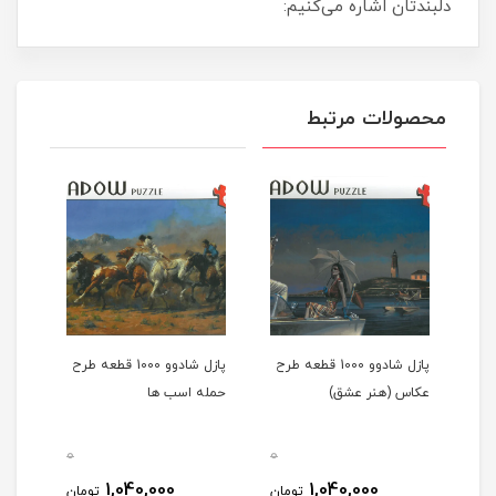
دلبندتان اشاره می‌کنیم:
محصولات مرتبط
عه طرح
پازل شادوو 1000 قطعه طرح
پازل شادوو 1000 قطعه طرح
عکاس (هنر عشق)
حمله اسب ها
0
0
0
1,040,000
1,040,000
مان
تومان
تومان