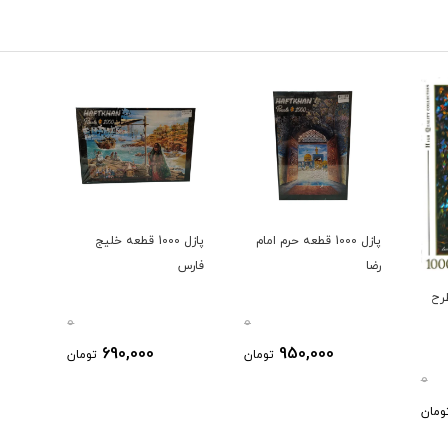
پازل 1000 قطعه حرم امام
پازل 1000 قطعه خلیج
رضا
فارس
عه طرح
0
0
690,000
950,000
تومان
تومان
0
ومان