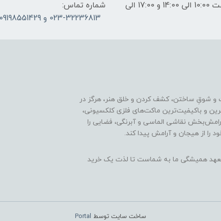
ساعات پاسخگویی: فقط روزهای غیر تعطیل از ساعت 10:00 الی 14:00 و 17:00 الی
شماره تماس:
023-32236813 و 09198551429
 و شوقِ ساختن، کشف کردن و خلق هنر، هرگز در
ترین و باکیفیت‌ترین ماکت‌های فلزی کلکسیونی،
رامش‌بخش نقاشی الماسی و آبرنگی، فضایی را
د را از هیجان و آرامش پیدا کند.
ن، تعهد همیشگی ما به شماست تا لذت یک خرید
ساخت سایت توسط
Portal