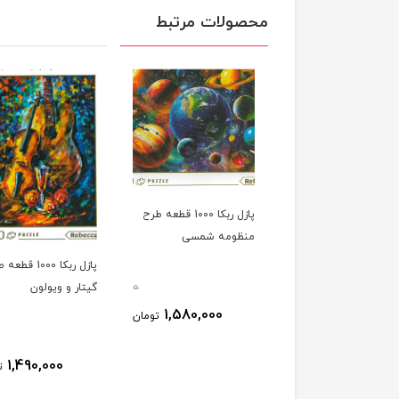
محصولات مرتبط
پازل ربکا 1000 قطعه طرح
منظومه شمسی
پازل ربکا 1000 قط
0
گیتار و ويولون
1,580,000
تومان
1,490,000
ت