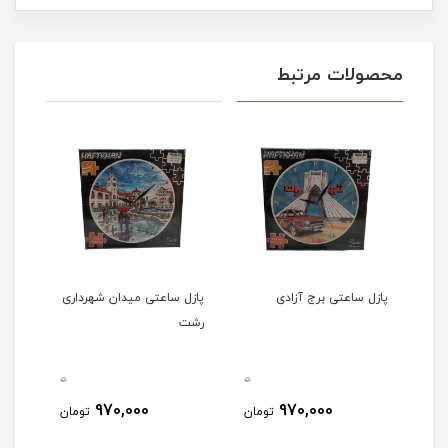
محصولات مرتبط
پازل ساعتی برج آزادی
پازل ساعتی میدان شهرداری
پازل 3بعدی چوبی 3
)
رشت
0
0
0
970,000
970,000
مان
تومان
تومان