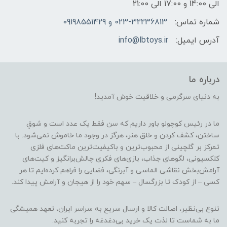
الی 14:00 و 17:00 الی 21:00
شماره تماس:
023-32236813 و 09198551429
آدرس ایمیل:
info@lbtoys.ir
درباره ما
به دنیای سرگرمی و خلاقیت خوش آمدید!
ما در رئیس کوچولو باور داریم که سن فقط یک عدد است و شوقِ
ساختن، کشف کردن و خلق هنر، هرگز در وجود ما خاموش نمی‌شود. با
تمرکز بر گلچینی از محبوب‌ترین و باکیفیت‌ترین ماکت‌های فلزی
کلکسیونی، لگوهای جذاب، بازی‌های فکری چالش‌برانگیز و کیت‌های
آرامش‌بخش نقاشی الماسی و آبرنگی، فضایی را فراهم کرده‌ایم تا هر
کسی – از کودک تا بزرگسال – سهم خود را از هیجان و آرامش پیدا کند.
تنوع بی‌نظیر، اصالت کالا و ارسال سریع به سراسر ایران، تعهد همیشگی
ما به شماست تا لذت یک خرید بی‌دغدغه را تجربه کنید.