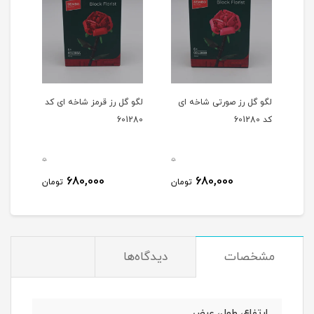
شاخه
لگو گل رز صورتی شاخه ای
لگو گل رز قرمز شاخه ای کد
لگو 
کد 601280
601280
1291
0
0
0
680,000
680,000
مان
تومان
تومان
مشخصات
دیدگاه‌ها
ارتفاع، طول، عرض