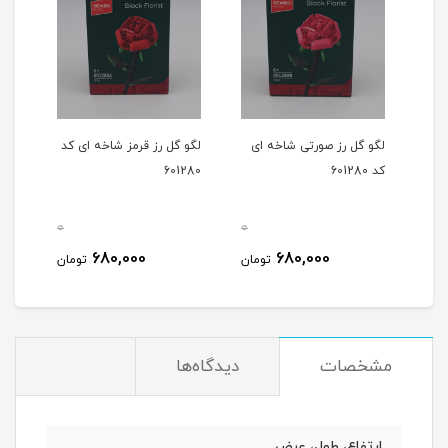
شاخه
لگو گل رز صورتی شاخه ای
لگو گل رز قرمز شاخه ای کد
لگو 
کد 601280
601280
1291
0
0
0
680,000
680,000
مان
تومان
تومان
مشخصات
دیدگاه‌ها
ارتفاع، طول، عرض