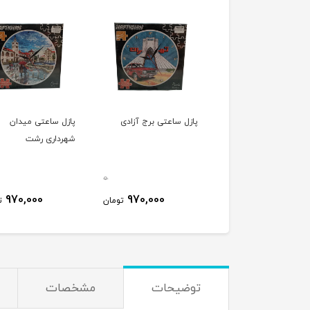
پازل ساعتی برج آزادی
پازل ساعتی میدان
شهرداری رشت
0
970,000
970,000
تومان
ت
توضیحات
مشخصات