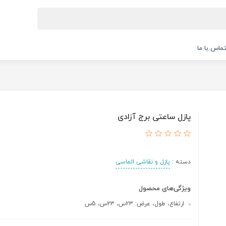
ماس با ما
پازل ساعتی برج آزادی
دسته :
پازل و نقاشی الماسی
ویژگی‌های محصول
ارتفاع، طول، عرض: 23س، 23س، 5س