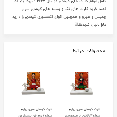
کامل انواع کارت های کیمدی فوتبال 2025 میپردازیم. اگر
قصد خرید کارت های تک و بسته های کیمدی سری
چمپس و هیرو و همچنین انواع اکسسوری کیمدی را دارید
مارا دنبال کنید🙏🏻
محصولات مرتبط
کارت کیمدی سری پرایم
کارت کیمدی سری پرایم
کارت
شماره3 زلاتان ابراهیموویچ
شماره2 رود فن نیستلروی