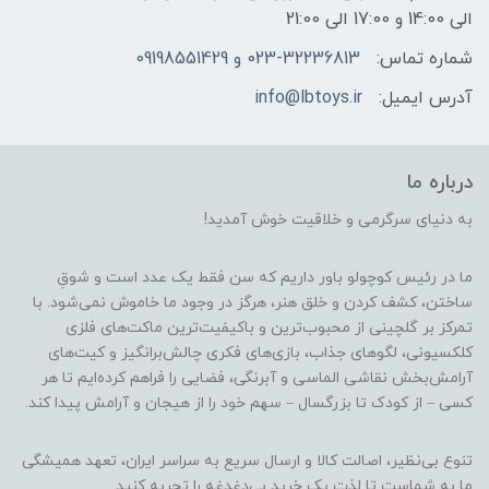
الی 14:00 و 17:00 الی 21:00
شماره تماس:
023-32236813 و 09198551429
آدرس ایمیل:
info@lbtoys.ir
درباره ما
به دنیای سرگرمی و خلاقیت خوش آمدید!
ما در رئیس کوچولو باور داریم که سن فقط یک عدد است و شوقِ
ساختن، کشف کردن و خلق هنر، هرگز در وجود ما خاموش نمی‌شود. با
تمرکز بر گلچینی از محبوب‌ترین و باکیفیت‌ترین ماکت‌های فلزی
کلکسیونی، لگوهای جذاب، بازی‌های فکری چالش‌برانگیز و کیت‌های
آرامش‌بخش نقاشی الماسی و آبرنگی، فضایی را فراهم کرده‌ایم تا هر
کسی – از کودک تا بزرگسال – سهم خود را از هیجان و آرامش پیدا کند.
تنوع بی‌نظیر، اصالت کالا و ارسال سریع به سراسر ایران، تعهد همیشگی
ما به شماست تا لذت یک خرید بی‌دغدغه را تجربه کنید.