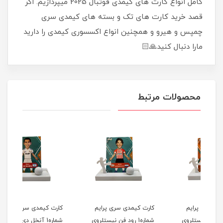
کامل انواع کارت های کیمدی فوتبال 2025 میپردازیم. اگر
قصد خرید کارت های تک و بسته های کیمدی سری
چمپس و هیرو و همچنین انواع اکسسوری کیمدی را دارید
مارا دنبال کنید🙏🏻
محصولات مرتبط
کارت کیمدی سری پرایم
کارت کیمدی سری پرایم
کا
روی
شماره1 رود فن نیستلروي
شماره1 آنخل دی ماریا 2025