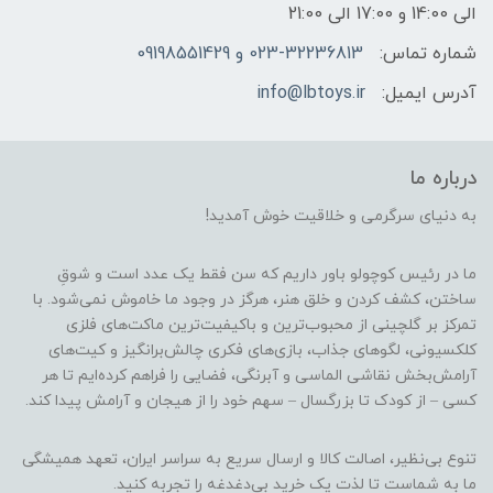
الی 14:00 و 17:00 الی 21:00
شماره تماس:
023-32236813 و 09198551429
آدرس ایمیل:
info@lbtoys.ir
درباره ما
به دنیای سرگرمی و خلاقیت خوش آمدید!
ما در رئیس کوچولو باور داریم که سن فقط یک عدد است و شوقِ
ساختن، کشف کردن و خلق هنر، هرگز در وجود ما خاموش نمی‌شود. با
تمرکز بر گلچینی از محبوب‌ترین و باکیفیت‌ترین ماکت‌های فلزی
کلکسیونی، لگوهای جذاب، بازی‌های فکری چالش‌برانگیز و کیت‌های
آرامش‌بخش نقاشی الماسی و آبرنگی، فضایی را فراهم کرده‌ایم تا هر
کسی – از کودک تا بزرگسال – سهم خود را از هیجان و آرامش پیدا کند.
تنوع بی‌نظیر، اصالت کالا و ارسال سریع به سراسر ایران، تعهد همیشگی
ما به شماست تا لذت یک خرید بی‌دغدغه را تجربه کنید.