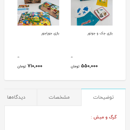
بازی جک و جونور
بازی جوراجور
بازی
0
0
0
710,000
550,000
مان
تومان
تومان
توضیحات
مشخصات
دیدگاه‌ها
گرگ و ميش :