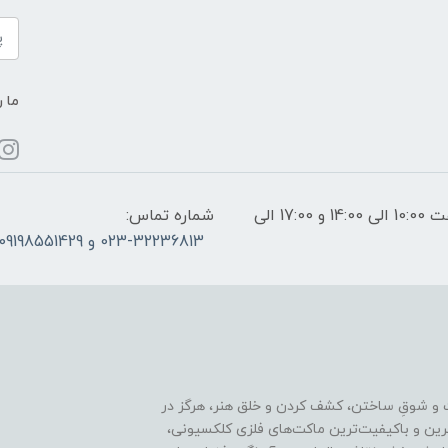
ما ر
ساعات پاسخگویی: فقط روزهای غیر تعطیل از ساعت 10:00 الی 14:00 و 17:00 الی
شماره تماس:
023-32236813 و 09198551429
 و شوقِ ساختن، کشف کردن و خلق هنر، هرگز در
ترین و باکیفیت‌ترین ماکت‌های فلزی کلکسیونی،