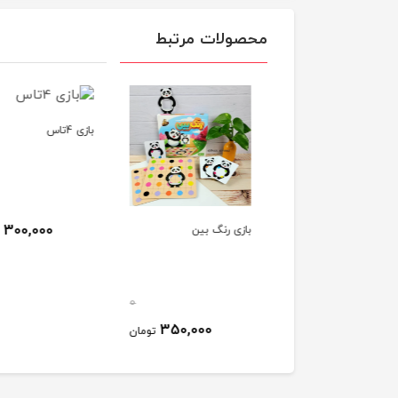
محصولات مرتبط
بازی 4تاس
300,000
ی قلعه سياه
بازی رنگ بین
ت
0
0
350,000
130,000
تومان
تومان