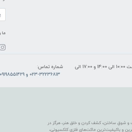
ما ر
ساعات پاسخگویی: فقط روزهای غیر تعطیل از ساعت 10:00 الی 14:00 و 17:00 الی
شماره تماس:
023-32236813 و 09198551429
 و شوقِ ساختن، کشف کردن و خلق هنر، هرگز در
ترین و باکیفیت‌ترین ماکت‌های فلزی کلکسیونی،