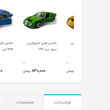
ین فلزی لامبورگینی
ماشین فلزی لامبورگینی
ماشین فلزی پورشه کرا
1
میورا سبز 1971
356 آبی
0
0
830,000
830,000
830,000
تومان
تومان
ت
توضیحات
مشخصات