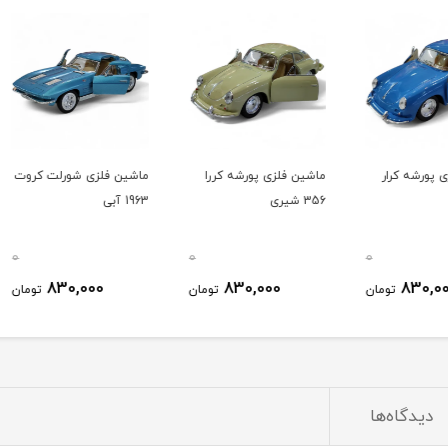
ر
ماشین فلزی پورشه کررا
ماشین فلزی شورلت کروت
ماشین
356 شیری
1963 آبی
قورباغ
5057
0
0
0
830,000
830,000
ومان
تومان
تومان
دیدگاه‌ها