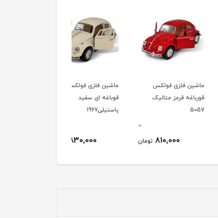
 فلزی فولکس
ماشین فلزی فولکس
ماشین فلزی فولکس
ه قرمز متالیک
قوباغه ای سفید
قورباغه ای آبی متالیک
پاستیلی1967
5057
0
0
830,000
830,000
810,000
تومان
تومان
توم