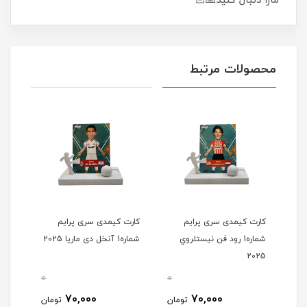
مارا دنبال کنید🙏🏻
محصولات مرتبط
کارت کیمدی سری پرایم
کارت کیمدی سری پرایم
کارت
ی
شماره1 رود فن نیستلروي
شماره1 آنخل دی ماریا 2025
2025
استفان
0
0
0
70,000
70,000
مان
تومان
تومان