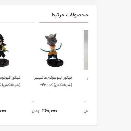
محصولات مرتبط
ور میتسوری کانروجی
فیگور اینوسوکه هاشیبیرا
فیگور گیوتومیوکا
یرای عشق
(شیطانکش) کد 3431
(شیطانکش) کد 3431
انکش) کد 6071
0
0
220,000
260,000
710,000
تومان
تومان
ت