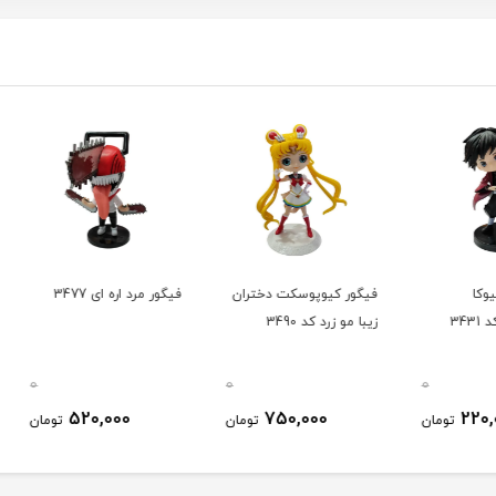
فیگور کیوپوسکت دختران
فیگور مرد اره ای 3477
فیگور 
زیبا مو زرد کد 3490
3391
0
0
0
520,000
750,000
ومان
تومان
تومان