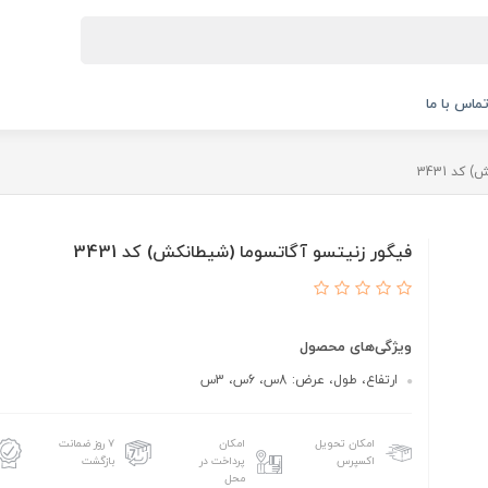
ماس با ما
کد 3431
فیگور زنیتسو آگاتسوما (شیطانکش) کد 3431
ویژگی‌های محصول
ارتفاع، طول، عرض: 8س، 6س، 3س
امکان تحویل
امکان
۷ روز ضمانت
اکسپرس
پرداخت در
بازگشت
محل