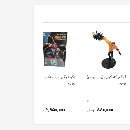
کاتاکوری (وان پیس)
لگو فیگور مرد عنکبوتی
فیگور رویی انیمه
6015
شیطانکش 15س 3509
0
0
590,000
4,950,000
880,000
تومان
تومان
توم