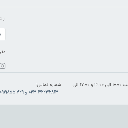
از 
ما ر
ساعات پاسخگویی: فقط روزهای غیر تعطیل از ساعت 10:00 الی 14:00 و 17:00 الی
شماره تماس:
023-32236813 و 09198551429