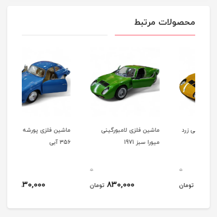
محصولات مرتبط
رد
ماشین فلزی لامبورگینی
ماشین فلزی پورشه کرار
ماشی
میورا سبز 1971
356 آبی
356 شیر
0
0
0
830,000
830,000
مان
تومان
تومان