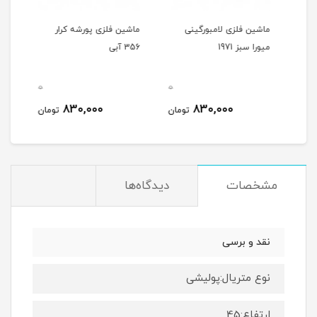
رد
ماشین فلزی لامبورگینی
ماشین فلزی پورشه کرار
ماشی
میورا سبز 1971
356 آبی
356 شیری
0
0
0
830,000
830,000
مان
تومان
تومان
مشخصات
دیدگاه‌ها
نقد و برسی
نوع متریال:پولیشی
ارتفاع:45