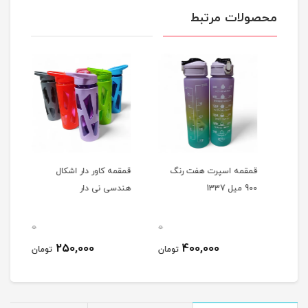
محصولات مرتبط
قمقمه اسپرت هفت رنگ
قمقمه کاور دار اشکال
بطری
900 میل 1337
هندسی نی دار
امسزم 
0
0
0
250,000
400,000
مان
تومان
تومان