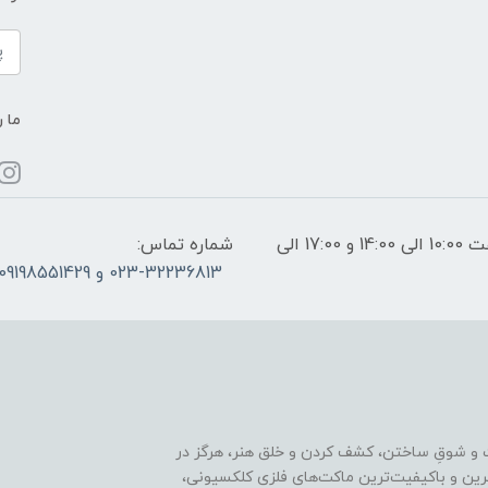
ما ر
ساعات پاسخگویی: فقط روزهای غیر تعطیل از ساعت 10:00 الی 14:00 و 17:00 الی
شماره تماس:
023-32236813 و 09198551429
 و شوقِ ساختن، کشف کردن و خلق هنر، هرگز در
ترین و باکیفیت‌ترین ماکت‌های فلزی کلکسیونی،