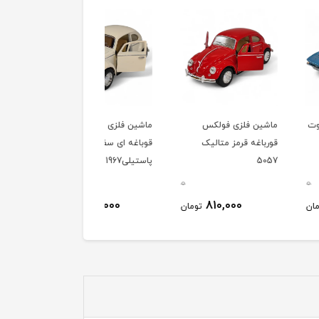
 فلزی فولکس
ماشین فلزی فولکس
ماشین فلزی فولکس
ه قرمز متالیک
قوباغه ای سفید
قورباغه ای آبی متالیک
پاستیلی1967
5057
0
0
830,000
830,000
810,000
تومان
تومان
توم