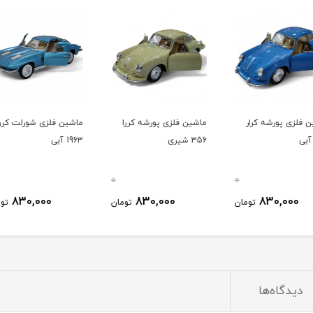
ر
ماشین فلزی پورشه کررا
ماشین فلزی شورلت کروت
ماشین
356 شیری
1963 آبی
قورباغ
5057
0
0
0
830,000
830,000
ومان
تومان
تومان
دیدگاه‌ها