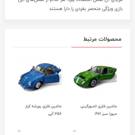
بازی ویژگی منحصر بفردی را دارا هستند
محصولات مرتبط
رد
ماشین فلزی لامبورگینی
ماشین فلزی پورشه کرار
ماشی
میورا سبز 1971
356 آبی
356 شیری
0
0
0