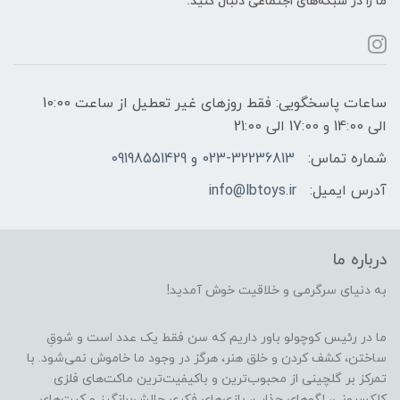
ما را در شبکه‌های اجتماعی دنبال کنید:
ساعات پاسخگویی: فقط روزهای غیر تعطیل از ساعت 10:00
الی 14:00 و 17:00 الی 21:00
شماره تماس:
023-32236813 و 09198551429
آدرس ایمیل:
info@lbtoys.ir
درباره ما
به دنیای سرگرمی و خلاقیت خوش آمدید!
ما در رئیس کوچولو باور داریم که سن فقط یک عدد است و شوقِ
ساختن، کشف کردن و خلق هنر، هرگز در وجود ما خاموش نمی‌شود. با
تمرکز بر گلچینی از محبوب‌ترین و باکیفیت‌ترین ماکت‌های فلزی
کلکسیونی، لگوهای جذاب، بازی‌های فکری چالش‌برانگیز و کیت‌های