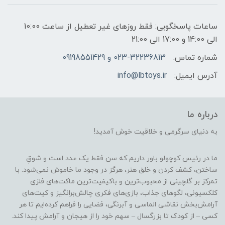
ساعات پاسخگویی: فقط روزهای غیر تعطیل از ساعت 10:00
الی 14:00 و 17:00 الی 21:00
شماره تماس:
023-32236813 و 09198551429
آدرس ایمیل:
info@lbtoys.ir
درباره ما
به دنیای سرگرمی و خلاقیت خوش آمدید!
ما در رئیس کوچولو باور داریم که سن فقط یک عدد است و شوقِ
ساختن، کشف کردن و خلق هنر، هرگز در وجود ما خاموش نمی‌شود. با
تمرکز بر گلچینی از محبوب‌ترین و باکیفیت‌ترین ماکت‌های فلزی
کلکسیونی، لگوهای جذاب، بازی‌های فکری چالش‌برانگیز و کیت‌های
آرامش‌بخش نقاشی الماسی و آبرنگی، فضایی را فراهم کرده‌ایم تا هر
کسی – از کودک تا بزرگسال – سهم خود را از هیجان و آرامش پیدا کند.