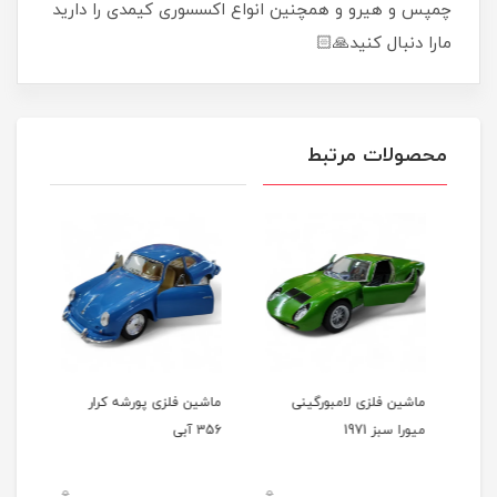
چمپس و هیرو و همچنین انواع اکسسوری کیمدی را دارید
مارا دنبال کنید🙏🏻
محصولات مرتبط
رد
ماشین فلزی لامبورگینی
ماشین فلزی پورشه کرار
ماشی
میورا سبز 1971
356 آبی
356 شیری
0
0
0