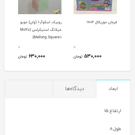
فرمان موزیکال ۱۷۰۴
روبیک اسکوآر-1 (وان) مویو
میلانگ استیکرلس (MoYu
کای وای 
Meilong Square-1)
0
0
0
630,000
530,000
مان
تومان
تومان
ابعاد
دیدگاه‌ها
ارتفاع:15
طول:8