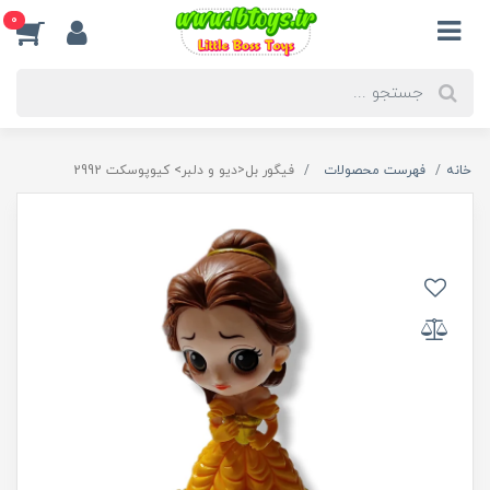
0
خانه
فهرست محصولات
فیگور بل<دیو و دلبر> کیوپوسکت 2992