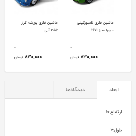
رد
ماشین فلزی لامبورگینی
ماشین فلزی پورشه کرار
ماشی
میورا سبز 1971
356 آبی
356 شیری
0
0
0
830,000
830,000
مان
تومان
تومان
ابعاد
دیدگاه‌ها
ارتفاع:10
طول:7