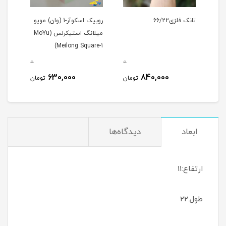
تانک فلزی66/22
روبیک اسکوآر-1 (وان) مویو
میلانگ استیکرلس (MoYu
کای وای 
Meilong Square-1)
0
0
0
630,000
840,000
مان
تومان
تومان
ابعاد
دیدگاه‌ها
ارتفاع:11
طول:22