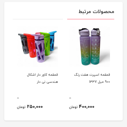
محصولات مرتبط
قمقمه اسپرت هفت رنگ
قمقمه کاور دار اشکال
بطری
900 میل 1337
هندسی نی دار
امسزم 
0
0
0
250,000
400,000
مان
تومان
تومان