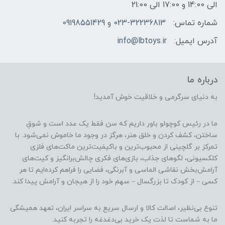
الی 14:00 و 17:00 الی 21:00
شماره تماس:
023-32236813 و 09198551429
آدرس ایمیل:
info@lbtoys.ir
درباره ما
به دنیای سرگرمی و خلاقیت خوش آمدید!
ما در رئیس کوچولو باور داریم که سن فقط یک عدد است و شوقِ
ساختن، کشف کردن و خلق هنر، هرگز در وجود ما خاموش نمی‌شود. با
تمرکز بر گلچینی از محبوب‌ترین و باکیفیت‌ترین ماکت‌های فلزی
کلکسیونی، لگوهای جذاب، بازی‌های فکری چالش‌برانگیز و کیت‌های
آرامش‌بخش نقاشی الماسی و آبرنگی، فضایی را فراهم کرده‌ایم تا هر
کسی – از کودک تا بزرگسال – سهم خود را از هیجان و آرامش پیدا کند.
تنوع بی‌نظیر، اصالت کالا و ارسال سریع به سراسر ایران، تعهد همیشگی
ما به شماست تا لذت یک خرید بی‌دغدغه را تجربه کنید.