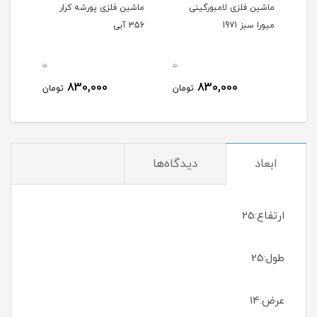
رد
ماشین فلزی لامبورگینی
ماشین فلزی پورشه کرار
ماشی
میورا سبز 1971
356 آبی
356 شیری
0
0
0
830,000
830,000
مان
تومان
تومان
ابعاد
دیدگاه‌ها
ارتفاع:25
طول:25
عرض:14