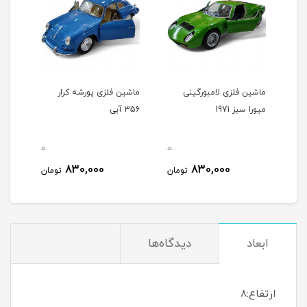
رد
ماشین فلزی لامبورگینی
ماشین فلزی پورشه کرار
ماشی
میورا سبز 1971
356 آبی
356 شیری
0
0
0
830,000
830,000
مان
تومان
تومان
ابعاد
دیدگاه‌ها
ارتفاع:8