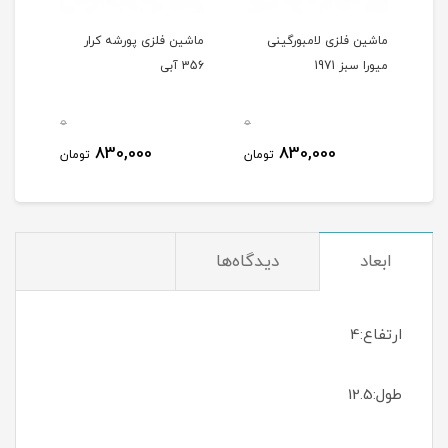
رد
ماشین فلزی لامبورگینی
ماشین فلزی پورشه کرار
ماشی
میورا سبز 1971
356 آبی
356 شیری
0
0
0
830,000
830,000
مان
تومان
تومان
ابعاد
دیدگاه‌ها
ارتفاع:4
طول:12.5