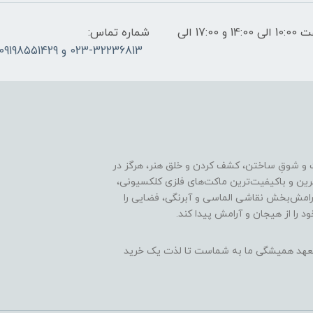
ساعات پاسخگویی: فقط روزهای غیر تعطیل از ساعت 10:00 الی 14:00 و 17:00 الی
شماره تماس:
023-32236813 و 09198551429
 و شوقِ ساختن، کشف کردن و خلق هنر، هرگز در
ترین و باکیفیت‌ترین ماکت‌های فلزی کلکسیونی،
رامش‌بخش نقاشی الماسی و آبرنگی، فضایی را
د را از هیجان و آرامش پیدا کند.
ن، تعهد همیشگی ما به شماست تا لذت یک خرید