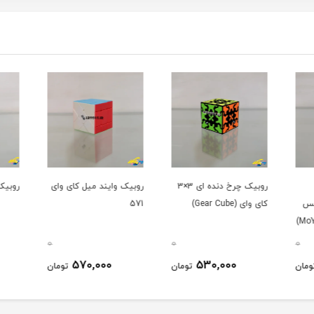
روبیک چرخ دنده ای 3×3
روبیک وایند میل کای وای
روبیک 7×7 شنگ
لس
کای وای (Gear Cube)
571
0
0
0
570,000
530,000
ومان
تومان
تومان