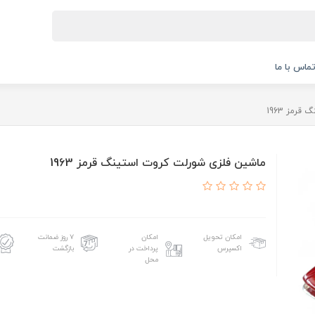
ماس با ما
رمز 1963
ماشین فلزی شورلت کروت استینگ قرمز 1963
امکان تحویل
امکان
۷ روز ضمانت
اکسپرس
پرداخت در
بازگشت
محل