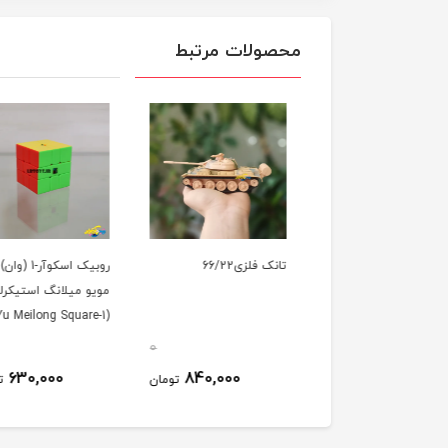
محصولات مرتبط
ن موزیکال ۱۷۰۴
تانک فلزی66/22
روبیک اسکوآر-1 (وان)
مویو میلانگ استیکر
(MoYu Meilong Square-1)
0
0
630,000
840,000
530,000
تومان
تومان
ت