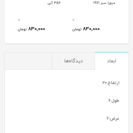
میورا سبز 1971
356 آبی
356 شیری
0
0
0
830,000
830,000
مان
تومان
تومان
ابعاد
دیدگاه‌ها
ارتفاع:20
طول:6
عرض:6