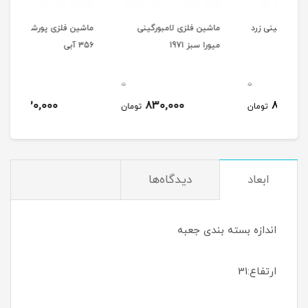
رد
ماشین فلزی لامبورگینی
ماشین فلزی پورشه کرار
ماشی
میورا سبز 1971
356 آبی
356 شیری
0
0
0
830,000
830,000
مان
تومان
تومان
ابعاد
دیدگاه‌ها
اندازه بسته بندی جعبه
ارتفاع:31