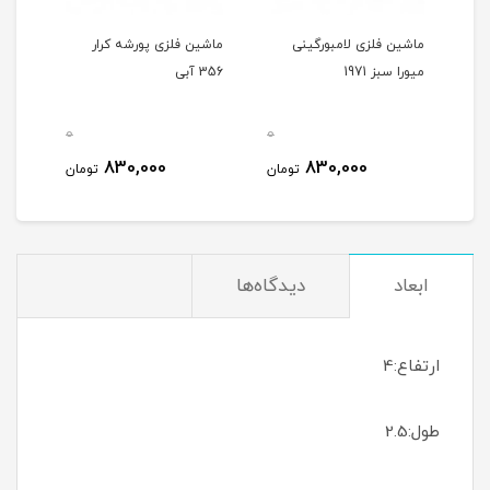
رد
ماشین فلزی لامبورگینی
ماشین فلزی پورشه کرار
ماشی
میورا سبز 1971
356 آبی
356 شیری
0
0
0
830,000
830,000
مان
تومان
تومان
ابعاد
دیدگاه‌ها
ارتفاع:4
طول:2.5