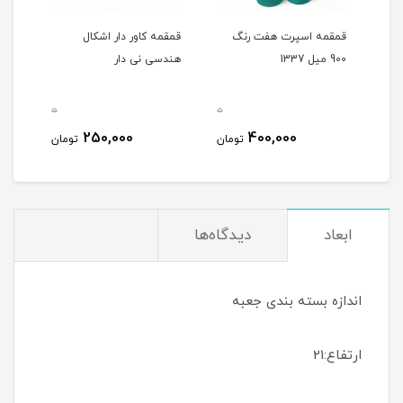
قمقمه اسپرت هفت رنگ
قمقمه کاور دار اشکال
بطری
900 میل 1337
هندسی نی دار
امسزم 
0
0
0
250,000
400,000
مان
تومان
تومان
ابعاد
دیدگاه‌ها
اندازه بسته بندی جعبه
ارتفاع:21