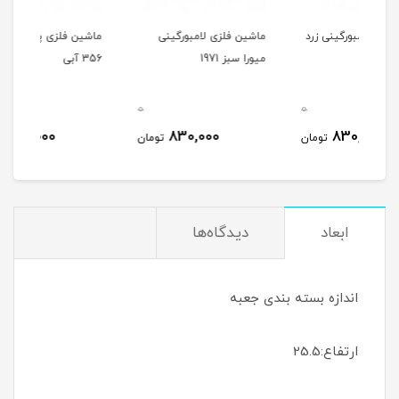
رد
ماشین فلزی لامبورگینی
ماشین فلزی پورشه کرار
ماشی
میورا سبز 1971
356 آبی
356 شیری
0
0
0
830,000
830,000
مان
تومان
تومان
ابعاد
دیدگاه‌ها
اندازه بسته بندی جعبه
ارتفاع:25.5