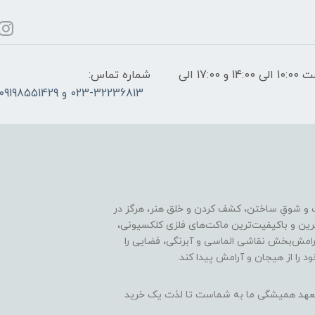
ساعات پاسخگویی: فقط روزهای غیر تعطیل از ساعت 10:00 الی 14:00 و 17:00 الی
شماره تماس:
023-32236813 و 09198551429
 و شوقِ ساختن، کشف کردن و خلق هنر، هرگز در
ترین و باکیفیت‌ترین ماکت‌های فلزی کلکسیونی،
رامش‌بخش نقاشی الماسی و آبرنگی، فضایی را
د را از هیجان و آرامش پیدا کند.
ن، تعهد همیشگی ما به شماست تا لذت یک خرید