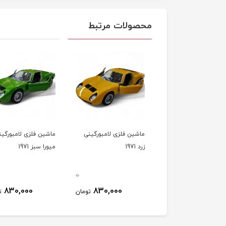
محصولات مرتبط
ین فلزی لامبورگینی
ماشین فلزی لامبورگینی
ماشین فلزی پورشه کرا
1
میورا سبز 1971
356 آبی
0
0
830,000
830,000
830,000
تومان
تومان
ت