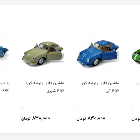
ر
ماشین فلزی پورشه کررا
ماشین فلزی شورلت کروت
ماشین
356 شیری
1963 آبی
قورباغ
5057
0
0
0
830,000
830,000
ومان
تومان
تومان