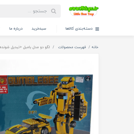
دسته‌بندی کالاها
سبدخرید
درباره ما
ت
خانه
فهرست محصولات
لگو دو مدل بامبل <تبدیل شونده> 0