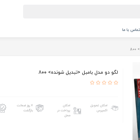
ماس با ما
80
لگو دو مدل بامبل <تبدیل شونده> 800
امکان تحویل
امکان
۷ روز ضمانت
اکسپرس
پرداخت در
بازگشت
محل