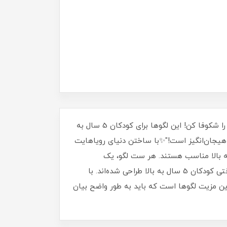
"لگوهای ماجراجویی ذهناز قطعات کوچک تا دنیای بزرگ، با ماجراجویی در لگوهای ما، حافظه‌ات را تقویت کن و خلاقیتت را شکوفا کن! این لگوها برای کودکان 5 سال به
 هیجان‌انگیز است!"✨با ساختن دنیای رویاهایت
سرگرم شو و حافظه‌ات را قوی‌تر کن. این لگوهای جذاب با طرح‌های متنوع، برای کودکان 5 سال به بالا مناسب هستند. هر ست لگو، یک
ماجراجویی جدید است!"از قطعات ساده تا چالش‌های پیچیده، لگوهای ما برای تقویت حافظه و افزایش مهارت‌های شناختی کودکان 5 سال به بالا طراحی شده‌اند. با
ن مزیت لگوها است که باید به طور واضح بیان