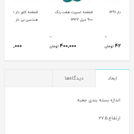
قمقمه اسپرت هفت رنگ
قمقمه کاور دار اشکال
بطری
900 میل 1337
هندسی نی دار
امسزم 
0
0
0
250,000
400,000
مان
تومان
تومان
ابعاد
دیدگاه‌ها
اندازه بسته بندی جعبه
ارتفاع:27.5