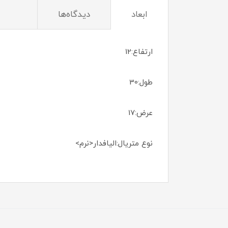
ابعاد
دیدگاه‌ها
ارتفاع:12
طول:30
عرض:17
نوع متریال:الیافدار<نرم>