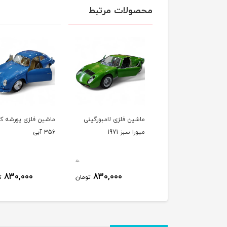
محصولات مرتبط
ین فلزی لامبورگینی
ماشین فلزی لامبورگینی
ماشین فلزی پورشه کرا
1
میورا سبز 1971
356 آبی
0
0
830,000
830,000
830,000
تومان
تومان
ت