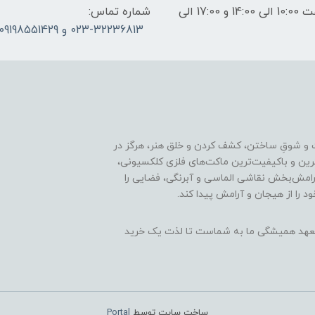
ساعات پاسخگویی: فقط روزهای غیر تعطیل از ساعت 10:00 الی 14:00 و 17:00 الی
شماره تماس:
023-32236813 و 09198551429
 و شوقِ ساختن، کشف کردن و خلق هنر، هرگز در
ترین و باکیفیت‌ترین ماکت‌های فلزی کلکسیونی،
رامش‌بخش نقاشی الماسی و آبرنگی، فضایی را
د را از هیجان و آرامش پیدا کند.
ن، تعهد همیشگی ما به شماست تا لذت یک خرید
ساخت سایت توسط
Portal