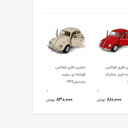
 فلزی فولکس
ماشین فلزی فولکس
ماشین فلزی فولکس
ه قرمز متالیک
قوباغه ای سفید
قورباغه ای آبی متالیک
پاستیلی1967
5057
0
0
830,000
830,000
810,000
تومان
تومان
توم