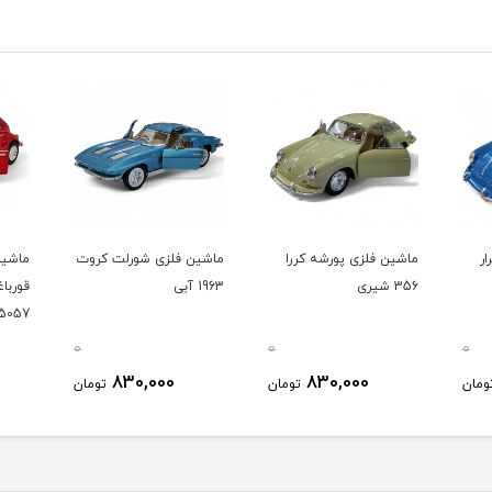
ر
ماشین فلزی پورشه کررا
ماشین فلزی شورلت کروت
ماشین
356 شیری
1963 آبی
قورباغ
5057
0
0
0
830,000
830,000
ومان
تومان
تومان