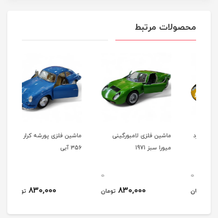
محصولات مرتبط
رد
ماشین فلزی لامبورگینی
ماشین فلزی پورشه کرار
ماشی
میورا سبز 1971
356 آبی
356 شیر
0
0
0
830,000
830,000
مان
تومان
تومان