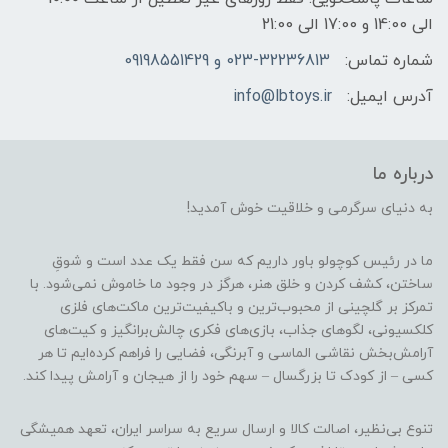
الی 14:00 و 17:00 الی 21:00
شماره تماس:
023-32236813 و 09198551429
آدرس ایمیل:
info@lbtoys.ir
درباره ما
به دنیای سرگرمی و خلاقیت خوش آمدید!
ما در رئیس کوچولو باور داریم که سن فقط یک عدد است و شوقِ
ساختن، کشف کردن و خلق هنر، هرگز در وجود ما خاموش نمی‌شود. با
تمرکز بر گلچینی از محبوب‌ترین و باکیفیت‌ترین ماکت‌های فلزی
کلکسیونی، لگوهای جذاب، بازی‌های فکری چالش‌برانگیز و کیت‌های
آرامش‌بخش نقاشی الماسی و آبرنگی، فضایی را فراهم کرده‌ایم تا هر
کسی – از کودک تا بزرگسال – سهم خود را از هیجان و آرامش پیدا کند.
تنوع بی‌نظیر، اصالت کالا و ارسال سریع به سراسر ایران، تعهد همیشگی