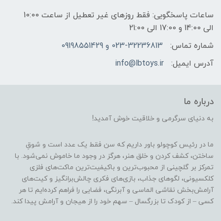
ساعات پاسخگویی: فقط روزهای غیر تعطیل از ساعت 10:00
الی 14:00 و 17:00 الی 21:00
شماره تماس:
023-32236813 و 09198551429
آدرس ایمیل:
info@lbtoys.ir
درباره ما
به دنیای سرگرمی و خلاقیت خوش آمدید!
ما در رئیس کوچولو باور داریم که سن فقط یک عدد است و شوقِ
ساختن، کشف کردن و خلق هنر، هرگز در وجود ما خاموش نمی‌شود. با
تمرکز بر گلچینی از محبوب‌ترین و باکیفیت‌ترین ماکت‌های فلزی
کلکسیونی، لگوهای جذاب، بازی‌های فکری چالش‌برانگیز و کیت‌های
آرامش‌بخش نقاشی الماسی و آبرنگی، فضایی را فراهم کرده‌ایم تا هر
کسی – از کودک تا بزرگسال – سهم خود را از هیجان و آرامش پیدا کند.