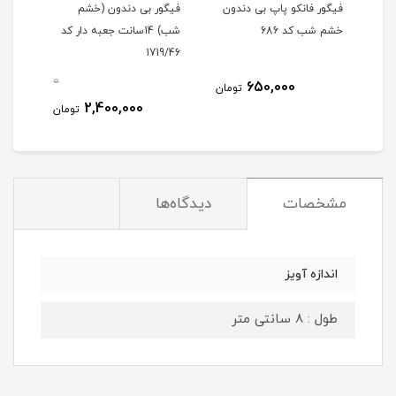
شم
فیگور فانکو پاپ بی دندون
فیگور بی دندون (خشم
خشم شب کد 686
شب) 14سانت جعبه دار کد
1719/46
0
0
650,000
تومان
2,400,000
مان
تومان
مشخصات
دیدگاه‌ها
اندازه آویز
طول : 8 سانتی متر