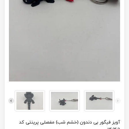
آویز فیگور بی دندون (خشم شب) مفصلی پرینتی کد