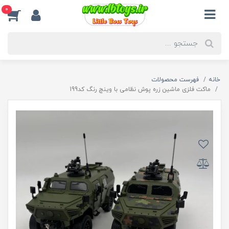
0
خانه
فهرست محصولات
ماکت فلزی ماشین زره پوش نظامی با وینچ رنگ کد199