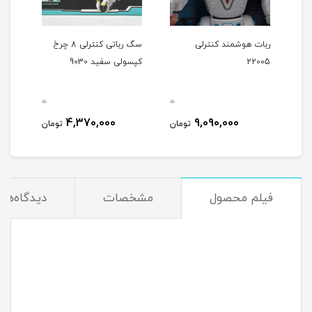
ربات هوشمند کنترلی
سگ رباتی کنترلی 8 چرخ
22005
کپسولی سفید 9030
0
0
0
4,370,000
9,090,000
مان
تومان
تومان
فیلم محصول
مشخصات
دیدگاه‌ها