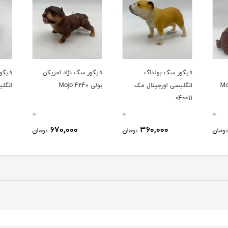
فیگور سگ بولداگ
فیگور سگ نژاد امریکن
فیگور
نال Mojo
انگلیسی اورجینال مک
بولی 4240 Mojo
انگلیسی 241
040011
0
0
0
670,000
360,000
ومان
تومان
تومان