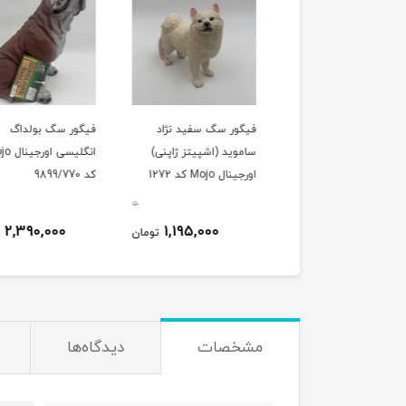
ور سگ نژاد راف کالی
فیگور سگ سفید نژاد
فیگور سگ بولداگ
بلند (سگ لسی)
ساموید (اشپیتز ژاپنی)
انگلیسی اورجی
ل Mojo کد 922
اورجینال Mojo کد 1272
کد 9899/770
0
0
2,390,000
1,195,000
995,000
تومان
تومان
ت
مشخصات
دیدگاه‌ها