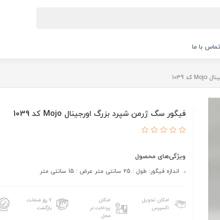
ماس با ما
د 1039
فیگور سگ ژرمن شپرد بزرگ اورجینال Mojo کد 1039
ویژگی‌های محصول
اندازه فیگور: طول : 25 سانتی متر عرض : 15 سانتی متر
امکان تحویل
امکان
۷ روز ضمانت
اکسپرس
پرداخت در
بازگشت
محل