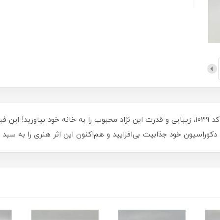
با فیگور بزرگ و اورجینال سگ ژرمن شپرد Mojo کد 1039، زیبایی و قدرت این نژاد محبوب را به خا
کوراسیون خود جذابیت بی‌افزایید و هم‌اکنون این اثر هنری را به سبد 