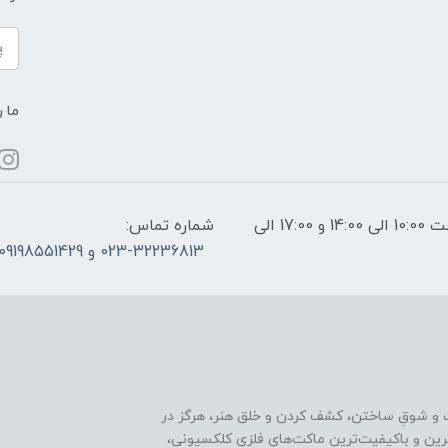
ما ر
ساعات پاسخگویی: فقط روزهای غیر تعطیل از ساعت 10:00 الی 14:00 و 17:00 الی
شماره تماس:
023-32236813 و 09198551429
 و شوقِ ساختن، کشف کردن و خلق هنر، هرگز در
ترین و باکیفیت‌ترین ماکت‌های فلزی کلکسیونی،