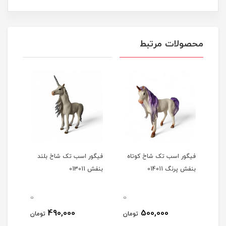
محصولات مرتبط
ر
فیگور اسب تک شاخ کوتاه
فیگور اسب تک شاخ بلند
بنفش پرنگ 014011
بنفش 013011
0
0
0
490,000
500,000
مان
تومان
تومان