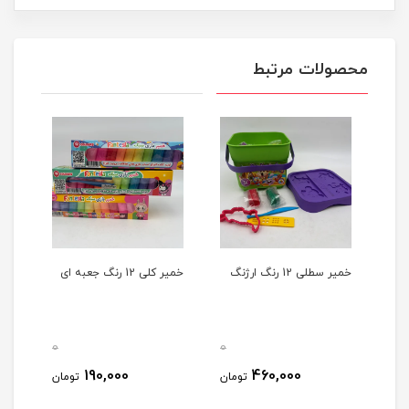
محصولات مرتبط
خمیر سطلی 12 رنگ ارژنگ
خمیر کلی 12 رنگ جعبه ای
خمیر
30سانت ابزار دار
0
0
0
190,000
460,000
مان
تومان
تومان