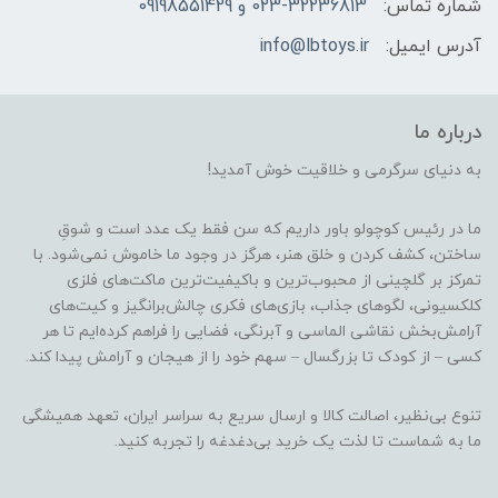
شماره تماس:
023-32236813 و 09198551429
آدرس ایمیل:
info@lbtoys.ir
درباره ما
به دنیای سرگرمی و خلاقیت خوش آمدید!
ما در رئیس کوچولو باور داریم که سن فقط یک عدد است و شوقِ
ساختن، کشف کردن و خلق هنر، هرگز در وجود ما خاموش نمی‌شود. با
تمرکز بر گلچینی از محبوب‌ترین و باکیفیت‌ترین ماکت‌های فلزی
کلکسیونی، لگوهای جذاب، بازی‌های فکری چالش‌برانگیز و کیت‌های
آرامش‌بخش نقاشی الماسی و آبرنگی، فضایی را فراهم کرده‌ایم تا هر
کسی – از کودک تا بزرگسال – سهم خود را از هیجان و آرامش پیدا کند.
تنوع بی‌نظیر، اصالت کالا و ارسال سریع به سراسر ایران، تعهد همیشگی
ما به شماست تا لذت یک خرید بی‌دغدغه را تجربه کنید.