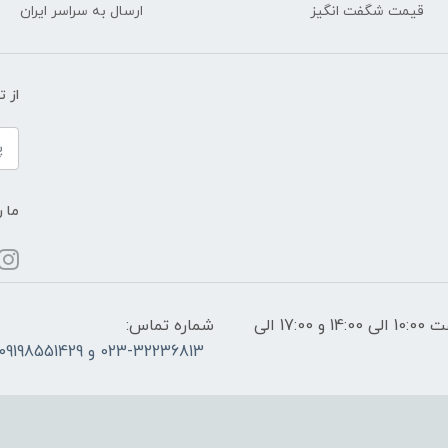
قیمت شگفت انگیز
ارسال به سراسر ایران
از 
ما ر
ساعات پاسخگویی: فقط روزهای غیر تعطیل از ساعت 10:00 الی 14:00 و 17:00 الی
شماره تماس:
023-32236813 و 09198551429