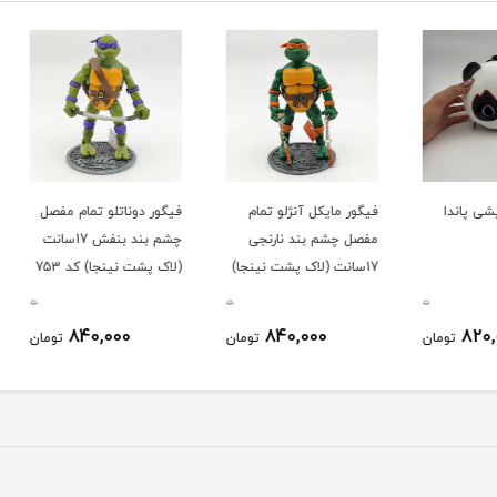
ا
فیگور مایکل آنژلو تمام
فیگور دوناتلو تمام مفصل
فیگور 
مفصل چشم بند نارنجی
چشم بند بنفش 17سانت
17سانت (لاک پشت نینجا)
(لاک پشت نینجا) کد 753
نینجا) ک
کد 753
0
0
0
840,000
840,000
ومان
تومان
تومان