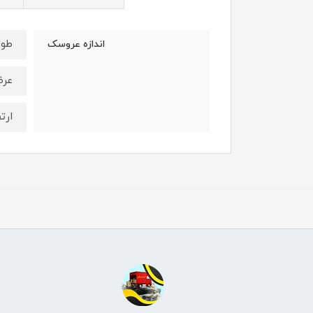
طول : 26 
اندازه عروسک
عرض : 16
ارتفاع :