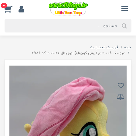
0
خانه
فهرست محصولات
عروسک فلاترشای (پونی کوچولو) اورجینال 20سانت کد 2586