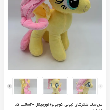
عروسک فلاترشای (پونی کوچولو) اورجینال 20سانت کد