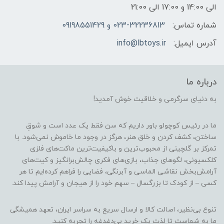
الی 14:00 و 17:00 الی 21:00
شماره تماس:
023-32236813 و 09198551429
آدرس ایمیل:
info@lbtoys.ir
درباره ما
به دنیای سرگرمی و خلاقیت خوش آمدید!
ما در رئیس کوچولو باور داریم که سن فقط یک عدد است و شوقِ
ساختن، کشف کردن و خلق هنر، هرگز در وجود ما خاموش نمی‌شود. با
تمرکز بر گلچینی از محبوب‌ترین و باکیفیت‌ترین ماکت‌های فلزی
کلکسیونی، لگوهای جذاب، بازی‌های فکری چالش‌برانگیز و کیت‌های
آرامش‌بخش نقاشی الماسی و آبرنگی، فضایی را فراهم کرده‌ایم تا هر
کسی – از کودک تا بزرگسال – سهم خود را از هیجان و آرامش پیدا کند.
تنوع بی‌نظیر، اصالت کالا و ارسال سریع به سراسر ایران، تعهد همیشگی
ما به شماست تا لذت یک خرید بی‌دغدغه را تجربه کنید.