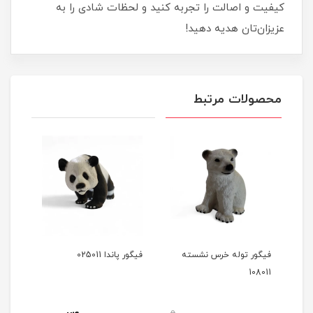
کیفیت و اصالت را تجربه کنید و لحظات شادی را به
عزیزان‌تان هدیه دهید!
محصولات مرتبط
فیگور توله خرس نشسته
فیگور پاندا 025011
فیگور 
108011
0
0