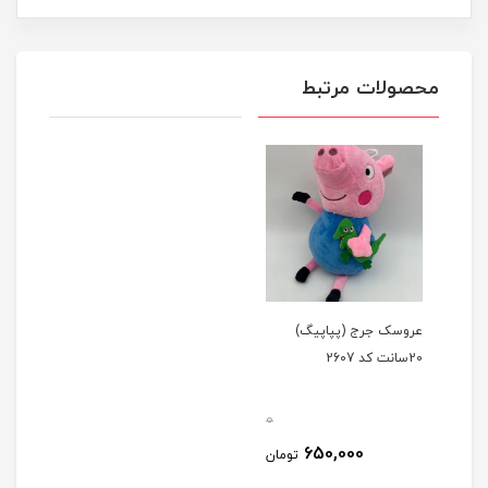
محصولات مرتبط
عروسک جرج (پپاپیگ)
20سانت کد 2607
0
650,000
تومان