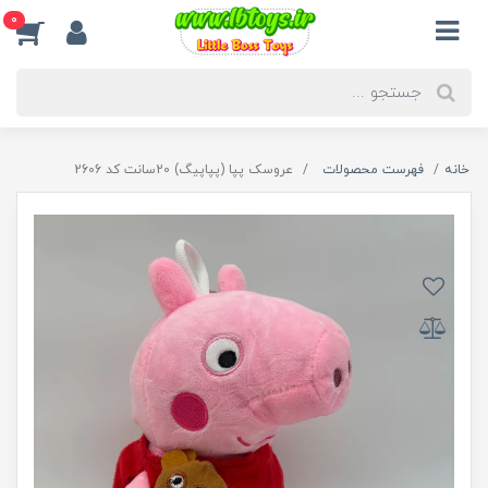
0
خانه
فهرست محصولات
عروسک پپا (پپاپیگ) 20سانت کد 2606