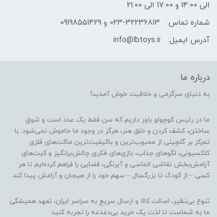
الی 14:00 و 17:00 الی 21:00
شماره تماس:
023-32236813 و 09198551429
آدرس ایمیل:
info@lbtoys.ir
درباره ما
به دنیای سرگرمی و خلاقیت خوش آمدید!
ما در رئیس کوچولو باور داریم که سن فقط یک عدد است و شوقِ
ساختن، کشف کردن و خلق هنر، هرگز در وجود ما خاموش نمی‌شود. با
تمرکز بر گلچینی از محبوب‌ترین و باکیفیت‌ترین ماکت‌های فلزی
کلکسیونی، لگوهای جذاب، بازی‌های فکری چالش‌برانگیز و کیت‌های
آرامش‌بخش نقاشی الماسی و آبرنگی، فضایی را فراهم کرده‌ایم تا هر
کسی – از کودک تا بزرگسال – سهم خود را از هیجان و آرامش پیدا کند.
تنوع بی‌نظیر، اصالت کالا و ارسال سریع به سراسر ایران، تعهد همیشگی
ما به شماست تا لذت یک خرید بی‌دغدغه را تجربه کنید.